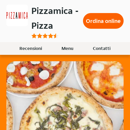
Passa
Pizzamica -
al
contenuto
Ordina online
Pizza
principale
Recensioni
Menu
Contatti